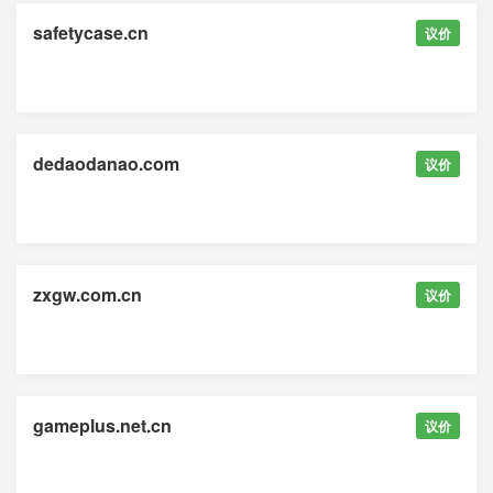
safetycase.cn
议价
dedaodanao.com
议价
zxgw.com.cn
议价
gameplus.net.cn
议价