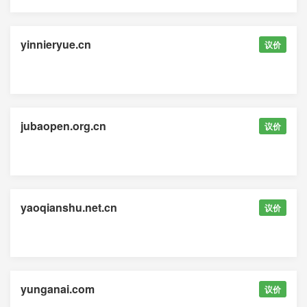
yinnieryue.cn
议价
jubaopen.org.cn
议价
yaoqianshu.net.cn
议价
yunganai.com
议价