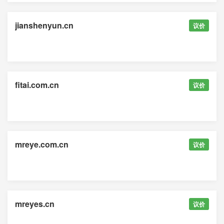
jianshenyun.cn
议价
fitai.com.cn
议价
mreye.com.cn
议价
mreyes.cn
议价