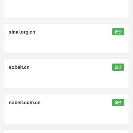
xinai.org.cn
议价
sobeit.cn
议价
sobeit.com.cn
议价