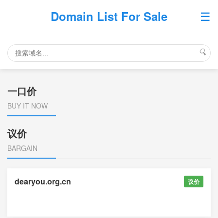
☰
Domain List For Sale
🔍
一口价
BUY IT NOW
议价
BARGAIN
dearyou.org.cn
议价