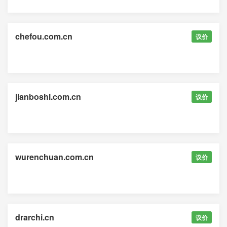
chefou.com.cn
议价
jianboshi.com.cn
议价
wurenchuan.com.cn
议价
drarchi.cn
议价