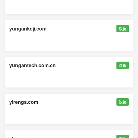
yungankeji.com
议价
yungantech.com.cn
议价
yirengs.com
议价