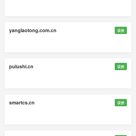
yanglaotong.com.cn
议价
pulushi.cn
议价
smartcs.cn
议价