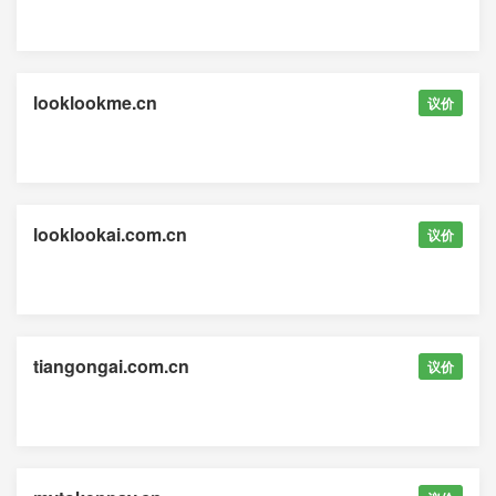
looklookme.cn
议价
looklookai.com.cn
议价
tiangongai.com.cn
议价