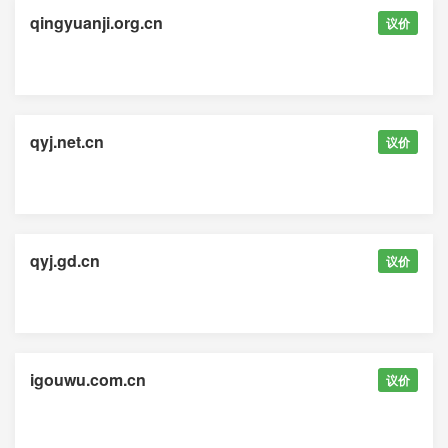
qingyuanji.org.cn
议价
qyj.net.cn
议价
qyj.gd.cn
议价
igouwu.com.cn
议价