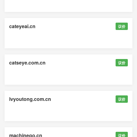
cateyeai.cn
议价
catseye.com.cn
议价
lvyoutong.com.cn
议价
machinego.cn
议价