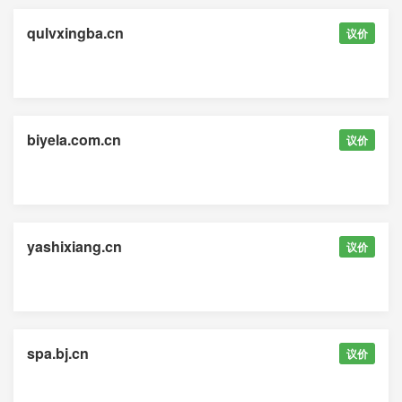
qulvxingba.cn
议价
biyela.com.cn
议价
yashixiang.cn
议价
spa.bj.cn
议价