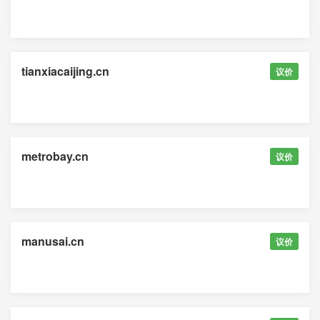
tianxiacaijing.cn
议价
metrobay.cn
议价
manusai.cn
议价