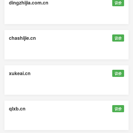
dingzhijia.com.cn
议价
chashijie.cn
议价
xukeai.cn
议价
qlxb.cn
议价