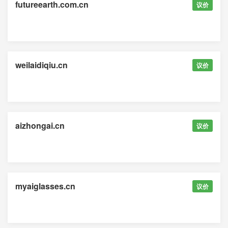
futureearth.com.cn
议价
weilaidiqiu.cn
议价
aizhongai.cn
议价
myaiglasses.cn
议价