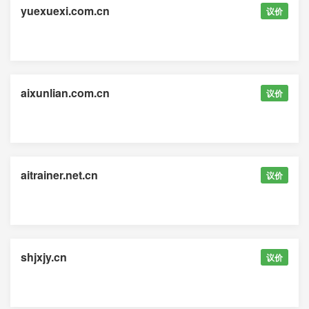
yuexuexi.com.cn
议价
aixunlian.com.cn
议价
aitrainer.net.cn
议价
shjxjy.cn
议价