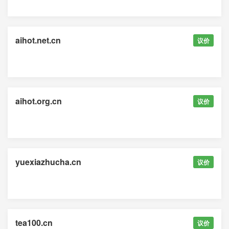
aihot.net.cn
议价
aihot.org.cn
议价
yuexiazhucha.cn
议价
tea100.cn
议价