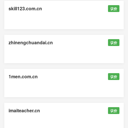
skill123.com.cn
议价
zhinengchuandai.cn
议价
1men.com.cn
议价
imaiteacher.cn
议价